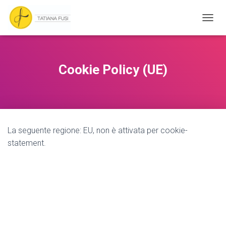
N
A
V
I
G
Cookie Policy (UE)
A
Z
I
O
N
E
La seguente regione: EU, non è attivata per cookie-
T
O
statement.
G
G
L
E