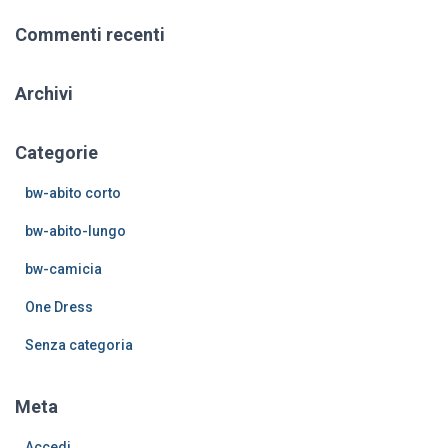
r
Commenti recenti
c
a
p
Archivi
e
r
:
Categorie
bw-abito corto
bw-abito-lungo
bw-camicia
One Dress
Senza categoria
Meta
Accedi